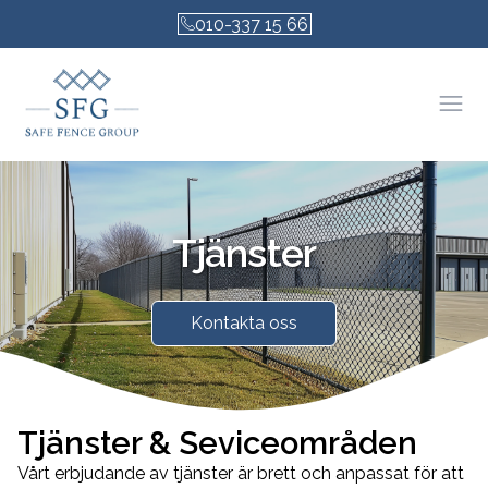
010-337 15 66
Öpp
Tjänster
Kontakta oss
Tjänster & Seviceområden
Vårt erbjudande av tjänster är brett och anpassat för att