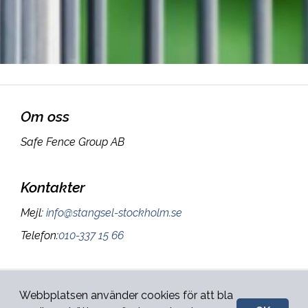
Om oss
Safe Fence Group AB
Kontakter
Mejl
:
info@stangsel-stockholm.se
Telefon
:
010-337 15 66
Sidan ägs och administreras
Webbplatsen använder cookies för att bla
Integritetspolicy
&